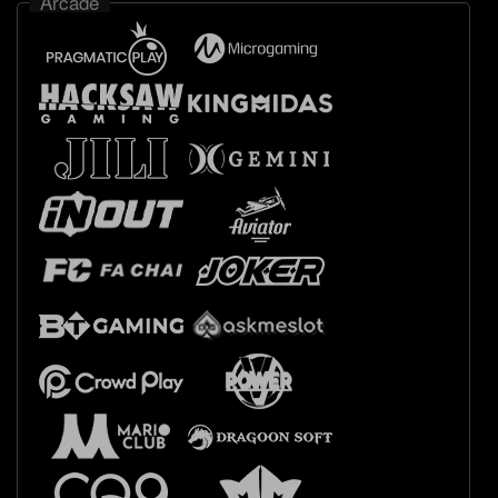
Arcade