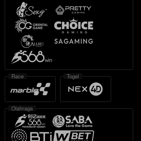
Race
Togel
Olahraga