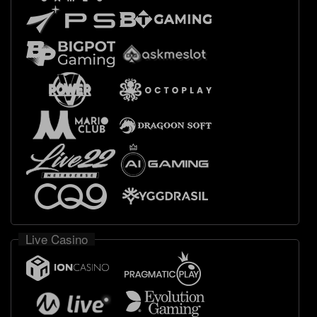
Live Casino