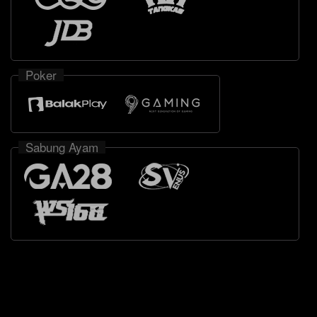
Poker
Sabung Ayam