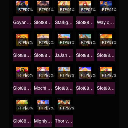
RTP
97%
RTP
RTP
RTP
RTP
95%
Goyang Gaib
Slot88 Mahjong Wins 3 Black Scatter
Starlight Princess 1000
Slot88 Princess
Way of Ninja
RTP
98%
RTP
95%
RTP
98%
RTP
98%
RTP
Slot88 Mahjong Wins 2
Slot88 Olympus
JaJanan Pasar
Slot88 Gates of Gatot Kaca 1000
Slot88 Sweet Bonanza 1000
RTP
RTP
RTP
98%
RTP
RTP
Slot88 Bonanza
Mochi Mania 1000
Slot88 Wisdom of Athena 1000
Slot88 Sweet Bonanza Super Scatter
Slot88 Rush
RTP
90%
RTP
RTP
Slot88 Gems
Mighty Hercules
Thor vs Hercules