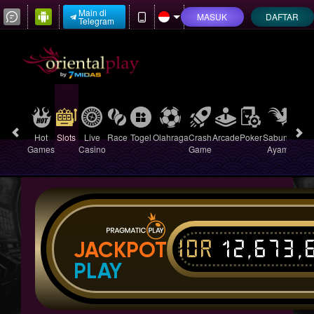
Main di
MASUK
DAFTAR
Telegram
Hot
Slots
Live
Race
Togel
Olahraga
Crash
Arcade
Poker
Sabung
Prom
Games
Casino
Game
Ayam
IDR
12,673,
JACKPOT
PLAY