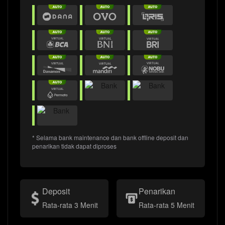
* Selama bank maintenance dan bank offline deposit dan
penarikan tidak dapat diproses
Deposit
Penarikan
Rata-rata 3 Menit
Rata-rata 5 Menit