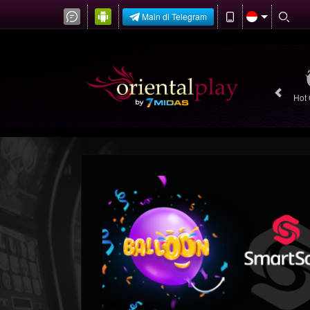
Main di Telegram
Hot