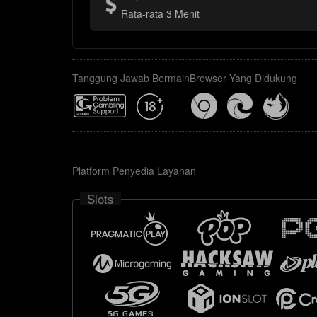
Rata-rata 3 Menit
Tanggung Jawab Bermain
Browser Yang Didukung
Platform Penyedia Layanan
Slots