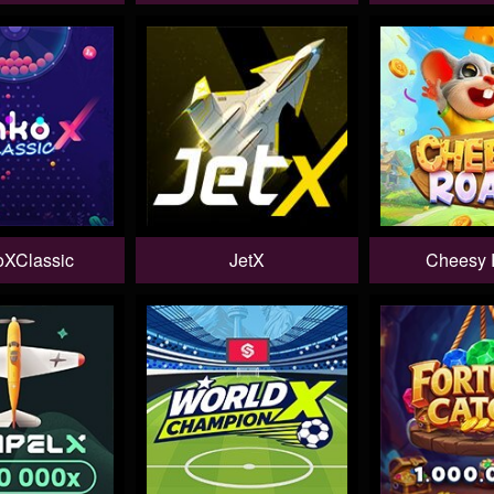
oXClassic
JetX
Cheesy