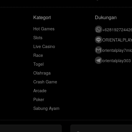
Kategori
Dukungan
Hot Games
+62819272442
Slots
ORIENTALPLA
Live Casino
orientalplay7m
Race
orientalplay303
Togel
Olahraga
Crash Game
Arcade
Poker
Sabung Ayam