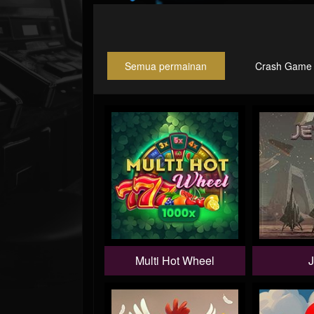
Semua permainan
Crash Game
Multi Hot Wheel