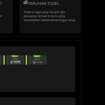
O
TARUHAN TOGEL
Platform togel yang menarik dari
an
perusahan terbaik di dunia yang
menawarkan hadiah kemenangan besar