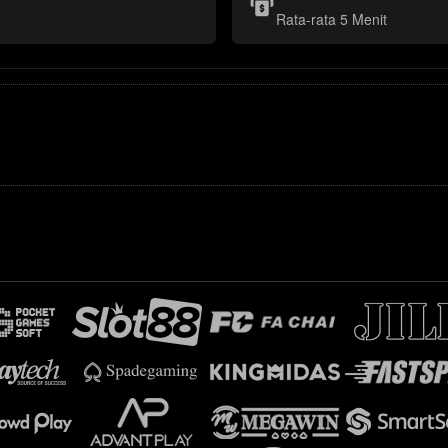
Rata-rata 5 Menit