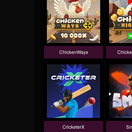
ChickenWays
Chick
CricketerX
Sm