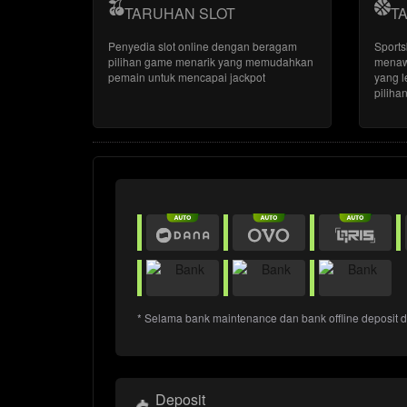
TARUHAN SLOT
T
Penyedia slot online dengan beragam
Sports
pilihan game menarik yang memudahkan
menaw
pemain untuk mencapai jackpot
yang l
piliha
* Selama bank maintenance dan bank offline deposit d
Deposit