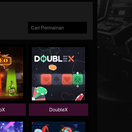
oX
DoubleX