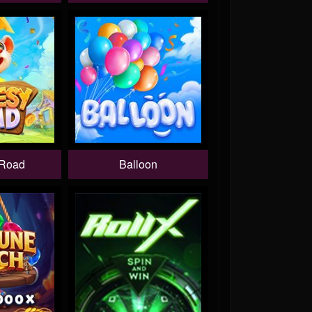
 Road
Balloon