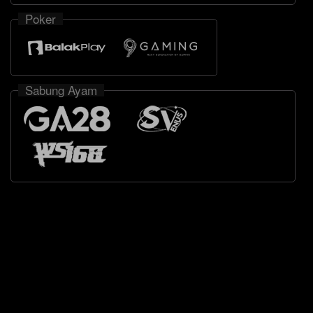
Poker
Sabung Ayam