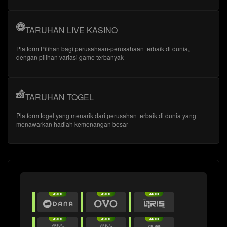
TARUHAN LIVE KASINO
Platform Pilihan bagi perusahaan-perusahaan terbaik di dunia,
dengan pilihan variasi game terbanyak
TARUHAN TOGEL
Platform togel yang menarik dari perusahan terbaik di dunia yang
menawarkan hadiah kemenangan besar