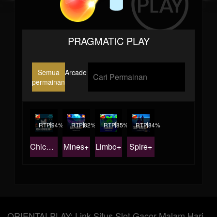
PRAGMATIC PLAY
Semua
Arcade
permainan
RTP
94%
RTP
82%
RTP
85%
RTP
84%
Chicken+
Mines+
Limbo+
Spire+
ORIENTALPLAY: Link Situs Slot Gacor Malam Hari