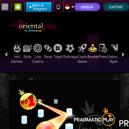
Main di
MASUK
DAFTAR
Telegram
Hot
Slots
Live
Race
Togel
Olahraga
Crash
Arcade
Poker
Sabung
Prom
Games
Casino
Game
Ayam