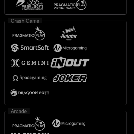
Crash Game
Arcade