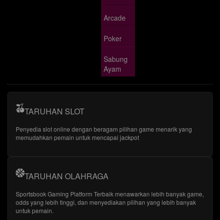
Arcade
Poker
Sabung
Ayam
TARUHAN SLOT
Penyedia slot online dengan beragam pilihan game menarik yang
memudahkan pemain untuk mencapai jackpot
TARUHAN OLAHRAGA
Sportsbook Gaming Platform Terbaik menawarkan lebih banyak game,
odds yang lebih tinggi, dan menyediakan pilihan yang lebih banyak
untuk pemain.