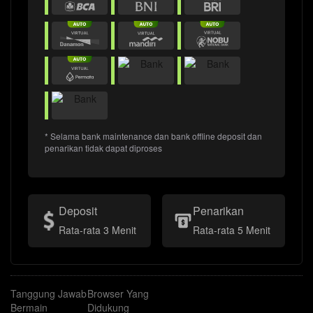
* Selama bank maintenance dan bank offline deposit dan
penarikan tidak dapat diproses
Deposit
Penarikan
Rata-rata 3 Menit
Rata-rata 5 Menit
Tanggung Jawab
Browser Yang
Bermain
Didukung